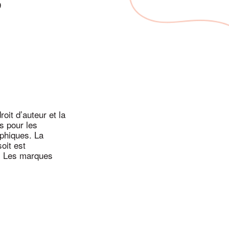
9
roit d’auteur et la
is pour les
phiques. La
oit est
n. Les marques