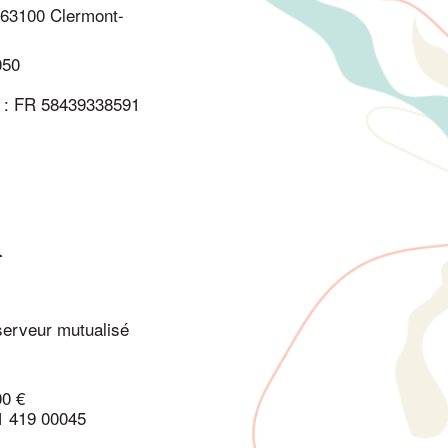
 63100 Clermont-
050
 : FR 58439338591
serveur mutualisé
00 €
1 419 00045