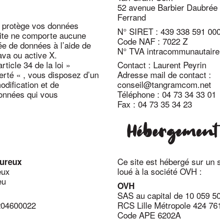
52 avenue Barbier Daubrée
Ferrand
protège vos données
N° SIRET : 439 338 591 00
site ne comporte aucune
Code NAF : 7022 Z
ée de données à l’aide de
N° TVA intracommunautaire
ava ou active X.
ticle 34 de la loi »
Contact : Laurent Peyrin
berté « , vous disposez d’un
Adresse mail de contact :
odification et de
conseil@tangramcom.net
onnées qui vous
Téléphone : 04 73 34 33 01
Fax : 04 73 35 34 23
Hébergement
Ce site est hébergé sur un 
ureux
eux
loué à la société OVH :
eu
OVH
SAS au capital de 10 059 5
204600022
RCS Lille Métropole 424 76
Code APE 6202A