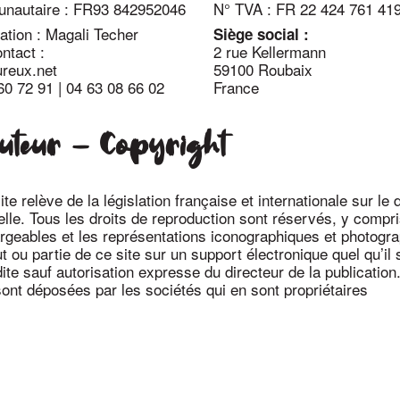
unautaire : FR93 842952046
N° TVA : FR 22 424 761 41
ation : Magali Techer
Siège social :
ntact :
2 rue Kellermann
reux.net
59100 Roubaix
60 72 91
|
04 63 08 66 02
France
auteur – Copyright
e relève de la législation française et internationale sur le d
uelle. Tous les droits de reproduction sont réservés, y compr
geables et les représentations iconographiques et photogra
t ou partie de ce site sur un support électronique quel qu’il s
dite sauf autorisation expresse du directeur de la publicatio
sont déposées par les sociétés qui en sont propriétaires