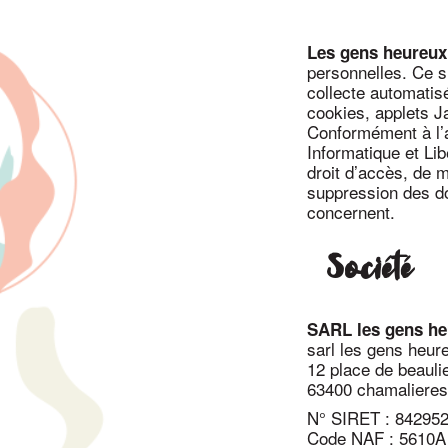
Les gens heureux
personnelles. Ce 
collecte automatis
cookies, applets J
Conformément à l’ar
Informatique et Li
droit d’accès, de m
suppression des d
concernent.
Société
SARL les gens he
sarl les gens heur
12 place de beauli
63400 chamalieres
N° SIRET : 84295
Code NAF : 5610A